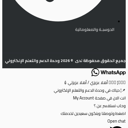
الحوسبـة والمعلوماتية
جميع الحقوق محفوظة لدى © 2026 وحدة الدعم والتعلم الإلكتروني
🙋🏼‍♂️¦ 🙋🏼‍♀️ أهلا عزيزي / أهلا عزيزتي💉
📌¦ حياك في وحدة الدعم والتعلم الإلكتروني
انت الان في صفحة My Account
وحاب نستفسر عن ؟
اضغط وتوصلنا وبنكون سعيدين لخدمتك
Open chat