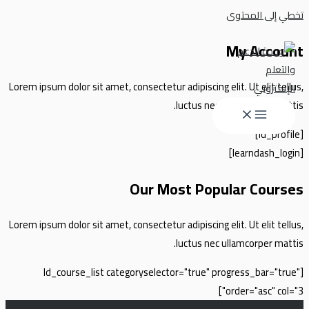
تخطي إلى المحتوى
My Account
Lorem ipsum dolor sit amet, consectetur adipiscing elit. Ut elit tellus,
luctus nec ullamcorper mattis.
[ld_profile]
[learndash_login]
Our Most Popular Courses
Lorem ipsum dolor sit amet, consectetur adipiscing elit. Ut elit tellus,
luctus nec ullamcorper mattis.
[ld_course_list categoryselector="true" progress_bar="true"
order="asc" col="3"]