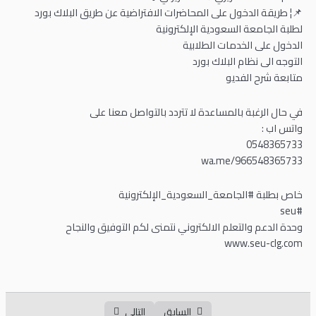
على من موقع دار الجداول لطلبة الجامعة السعودية
📌¦ طريقة الدخول على المحاضرات الافتراضية عن طريق البلاك بورد
الإلكترونية
لطلبة الجامعة السعودية الإلكترونية
الدخول على الخدمات الطلابية
طريقة استعراض الجدول الدراسي
00:00
التوجه الى نظام البلاك بورد
متابعة شرح الفديو
طريقة تغيير لغة البلاك بورد الى اللغة الإنجليزية
00:00
طريقة الدخول على المحاضرات الافتراضية
00:00
في حال الرغبة بالمساعدة لا تتردد بالتواصل معنا على
واتس اب :
طريقة تفعيل كتاب الحاسب CS001 على البلاك بورد
00:00
0548365733
wa.me/966548365733
معادلة مواد السنة التحضيرية
00:00
خاص بطلبة #الجامعة_السعودية_الإلكترونية
طريقة تفعيل كتاب الماث MATH001 على البلاك بورد
00:00
#seu
وحدة الدعم والتعلم الالكتروني نتمنى لكم التوفيق والنجاح
انظمة التخصص
0/4
www.seu-clg.com
الفصول الدراسية
0/1
الأسئلة الشائعة
السابق
التالي