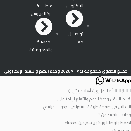
e
a
e
t
الإلكتروني
مرحلـــــة
البكالوريوس
m
r
تواصـــل
معنـــــا
الحوسبـة
والمعلوماتية
جميع الحقوق محفوظة لدى © 2026 وحدة الدعم والتعلم الإلكتروني
🙋🏼‍♂️¦ 🙋🏼‍♀️ أهلا عزيزي / أهلا عزيزتي💉
📌¦ حياك في وحدة الدعم والتعلم الإلكتروني
انت الان في صفحة طريقة استعراض الجدول الدراسي
وحاب نستفسر عن ؟
اضغط وتوصلنا وبنكون سعيدين لخدمتك
Open chat