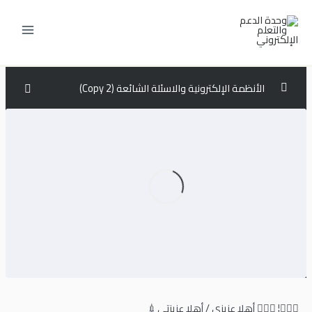
خطي
لى
لمحتوى
الأنظمة الإلكترونية والاسئلة الشائعة (Copy 2)
انظمة الخدمات الإلكترونية
0/10
السنة التحضيرية الجامعة السعودية الإلكترونية
0/10
طريقة تفعيل الايكيو IQ للغة الإنجليزية لطلبة الجامعة
00:00
السعودية الالكترونية
طريقة شراء كتاب اللغة الإنجليزية ( ادلاس – Adlas )للسنة
التحضيرية لطلبة الجامعة السعودية الإلكترونية
طريقة الدخول على المحاضرات المسجلة في البلاك بورد
00:00
طريقة شراء كتاب الحاسب او الماث Math001 , CS001
00:00
🙋🏼‍♂️¦ 🙋🏼‍♀️ أهلا عزيزي / أهلا عزيزتي💉