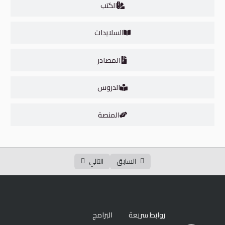
MGT301 – السلوك التنظيمي
00:00
الكتب
MGT311 – مقدمة في إدارة العمليات
00:00
السلايدات
ACCT201 – المحاسبة المالية
00:00
المصادر
المستوى السادس
0/5
الدروس
المستوى السابع
0/5
المستوى الثامن
المنصة
0/4
السابق
التالي
روابط سريعة
البرامج