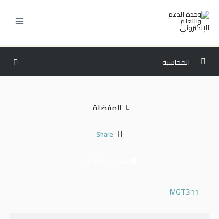
خطي
لى
لمحتوى
المحاسبة
المستوى الثالث
0/6
المفضلة
المستوى الرابع
0/6
المستوى الخامس
0/6
Share
ECON201 – الاقتصاد الكلي
00:00
معلومات الكتاب
MIS201 – إدارة نظم المعلومات
00:00
MGT311
ECOM201 – مقدمة في الإدارة الإلكترونية
00:00