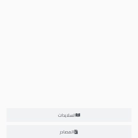
المستوى الرابع
0/3
السلايدات
المصادر