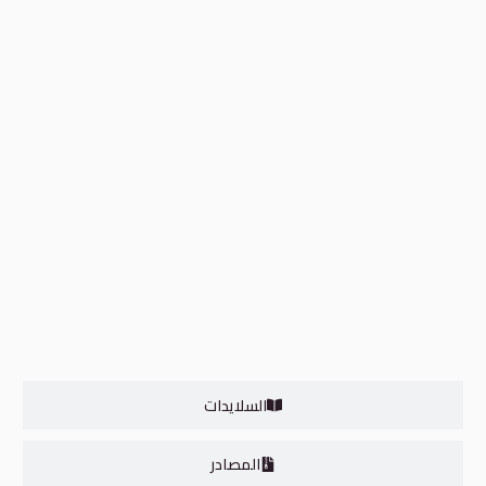
المستوى الرابع
0/3
السلايدات
المصادر