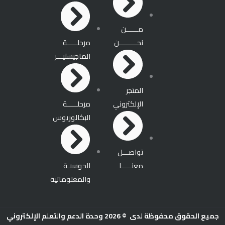
a
e
e
t
m
r
مــــــن
نحـــــــــن
مرحلـــــة
الماجيستيـــر
المتجر
الإلكتروني
مرحلـــــة
البكالوريوس
تواصـــل
معنـــــا
الحوسبـة
والمعلوماتية
جميع الحقوق محفوظة لدى © 2026 وحدة الدعم والتعلم الإلكتروني