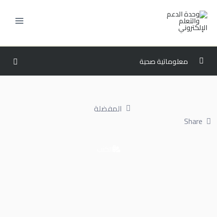
خطي
لى
لمحتوى
معلوماتية صحية
المستوى الثالث
0/6
المفضلة
المستوى الرابع
0/6
Share
المستوى الخامس
0/6
الكتب
IT351 – شبكات الحاسب الآلي
00:00
ISLAM102 – الثقافة الإسلامية الأخلاق وآداب المهنة في
00:00
الإسلام
PHC212 – مفاهيم التثقيف الصحي وتعزيزه
00:00