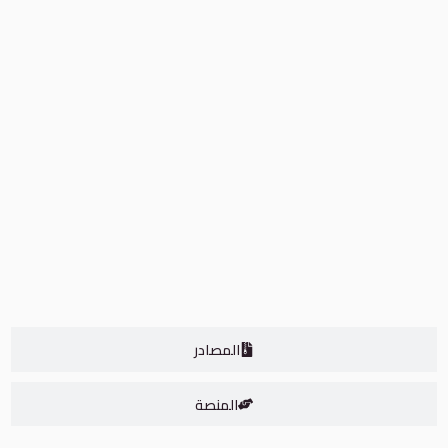
HCI111 – مقدمة في المعلوماتیة الصحیة
00:00
IT352 – تفاعل الأنسان مع الحاسوب
00:00
IT353 – تحلیل وتصمیم النظم
00:00
المستوى السادس
0/6
المستوى السابع
0/6
المستوى الثامن
0/5
المصادر
المنصة