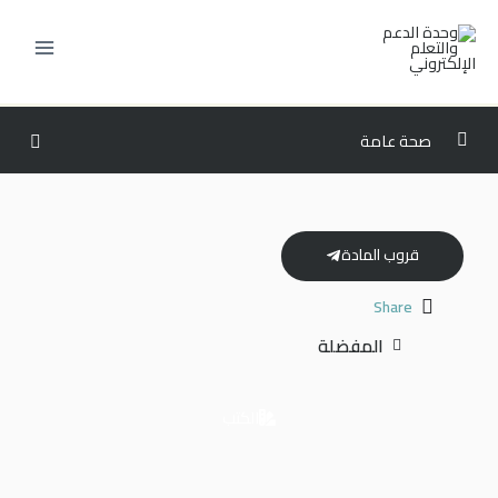
خطي
لى
لمحتوى
صحة عامة
المستوى الثالث
0/6
المستوى الرابع
0/6
قروب المادة
المستوى الخامس
0/6
Share
المفضلة
المستوى السادس
0/7
ISLAM103 – النظام الاقتصادي في الإسلام وقضاياه
00:00
الكتب
HCM213 – الإدارة المالية للرعاية الصحية
00:00