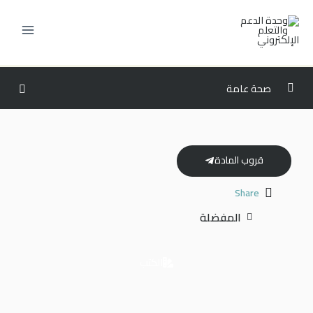
خطي
لى
لمحتوى
صحة عامة
المستوى الثالث
0/6
المستوى الرابع
0/6
قروب المادة
المستوى الخامس
0/6
Share
المفضلة
المستوى السادس
0/7
ISLAM103 – النظام الاقتصادي في الإسلام وقضاياه
00:00
الكتب
HCM213 – الإدارة المالية للرعاية الصحية
00:00