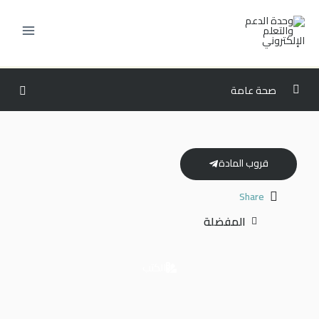
خطي
لى
لمحتوى
صحة عامة
المستوى الثالث
0/6
المستوى الرابع
0/6
قروب المادة
المستوى الخامس
0/6
Share
المفضلة
المستوى السادس
0/7
ISLAM103 – النظام الاقتصادي في الإسلام وقضاياه
00:00
الكتب
HCM213 – الإدارة المالية للرعاية الصحية
00:00